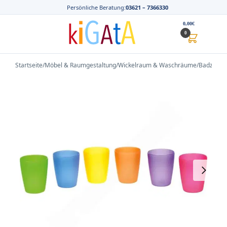
Persönliche Beratung:
03621 – 7366330
0,00
€
0
Startseite
/
Möbel & Raumgestaltung
/
Wickelraum & Waschräume
/
Badzubeh