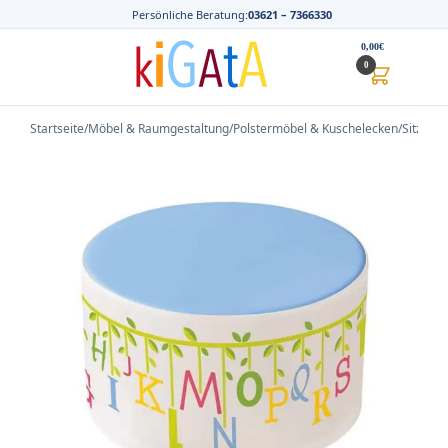
Persönliche Beratung:
03621 – 7366330
0,00
€
0
Startseite
/
Möbel & Raumgestaltung
/
Polstermöbel & Kuschelecken
/
Sitzwürf