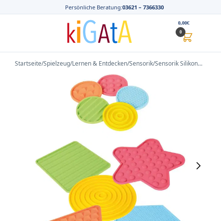
Persönliche Beratung:
03621 – 7366330
0,00
€
0
Startseite
/
Spielzeug
/
Lernen & Entdecken
/
Sensorik
/
Sensorik Silikonmatten klein