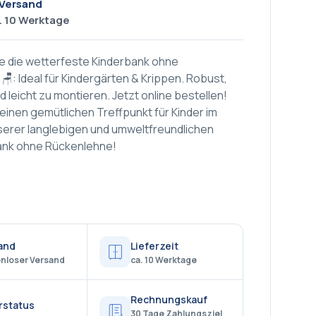
 Versand
a. 10 Werktage
e die wetterfeste Kinderbank ohne
: Ideal für Kindergärten & Krippen. Robust,
d leicht zu montieren. Jetzt online bestellen!
einen gemütlichen Treffpunkt für Kinder im
nserer langlebigen und umweltfreundlichen
ank ohne Rückenlehne!
and
Lieferzeit
nloser Versand
ca. 10 Werktage
Rechnungskauf
rstatus
30 Tage Zahlungsziel