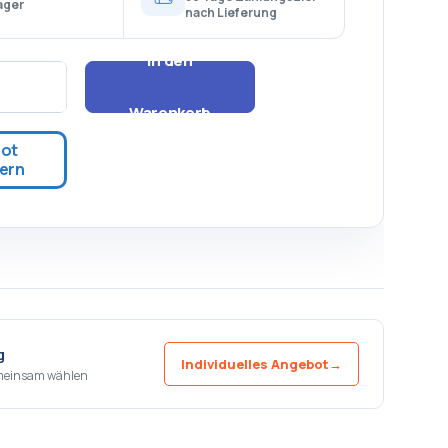
ager
nach Lieferung
In den
Warenkorb
ot
ern
g
Individuelles Angebot
→
meinsam wählen