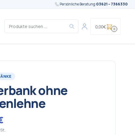
Persönliche Beratung:
03621 – 7366330
0,00
€
0
BÄNKE
erbank ohne
enlehne
€
St.