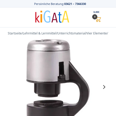
Persönliche Beratung:
03621 – 7366330
0,00
€
0
Startseite
/
Lehrmittel & Lernmittel
/
Unterrichtsmaterial
/
Vier Elemente
/
Erde
/