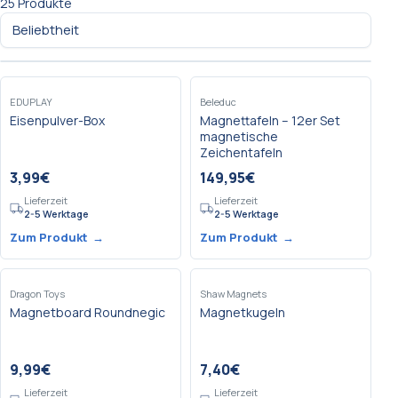
25
Produkte
EDUPLAY
Beleduc
Eisenpulver-Box
Magnettafeln – 12er Set
magnetische
Zeichentafeln
3,99
€
149,95
€
Lieferzeit
Lieferzeit
2-5 Werktage
2-5 Werktage
Zum Produkt
→
Zum Produkt
→
Dragon Toys
Shaw Magnets
Magnetboard Roundnegic
Magnetkugeln
9,99
€
7,40
€
Lieferzeit
Lieferzeit