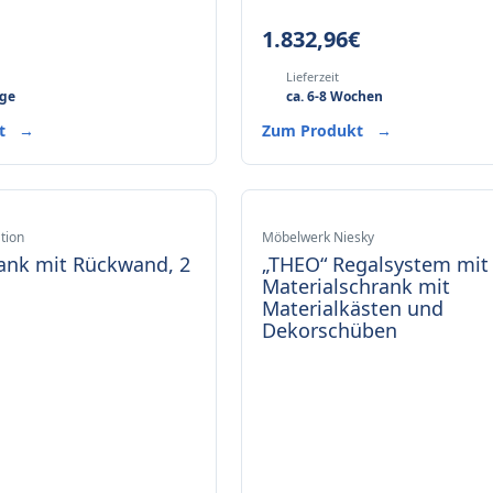
1.832,96
€
Lieferzeit
age
ca. 6-8 Wochen
kt
→
Zum Produkt
→
tion
Möbelwerk Niesky
ank mit Rückwand, 2
„THEO“ Regalsystem mit
Materialschrank mit
Materialkästen und
Dekorschüben