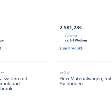
2.581,23
€
Lieferzeit
age
ca. 6-8 Wochen
kt
→
Zum Produkt
→
sky
insGraf
alsystem mit
Flexi Materialwagen, mit
hrank und
Fachböden
chrank